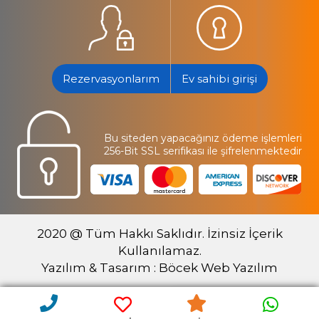
Rezervasyonlarım
Ev sahibi girişi
Bu siteden yapacağınız ödeme işlemleri
256-Bit SSL serifikası ile şifrelenmektedir
2020 @ Tüm Hakkı Saklıdır. İzinsiz İçerik
Kullanılamaz.
Yazılım & Tasarım : Böcek Web Yazılım