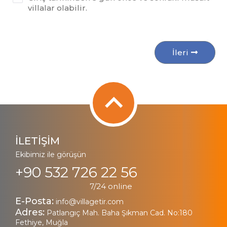
villalar olabilir.
İleri
İLETİŞİM
Ekibimiz ile görüşün
+90 532 726 22 56
7/24 online
E-Posta:
info@villagetir.com
Adres:
Patlangıç Mah. Baha Şıkman Cad. No:180
Fethiye, Muğla