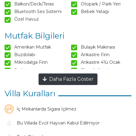
Balkon/Deck/Teras
Otopark / Park Yeri
Bluetooth Ses Sistemi
Bebek Yatağı
Özel Havuz
Mutfak Bilgileri
Amerikan Mutfak
Bulaşık Makinası
Buzdolabı
Ankastre Fırın
Mikrodalga Fırın
Ankastre 4'lü Ocak
Su Isıtıcısı
Ekmek Kızartma
Makinası
Daha Fazla Göster
Tencere ve Tava Takımı
Yemek Takımı
Kaşık Çatal Bıçak Takımı
Bardak Takımı
Villa Kuralları
Yemek Masası
Sandalyeler
Mutfak Adası
İç Mekanlarda Sigara İçilmez
Salon Bilgileri
Bu Villada Evcil Hayvan Kabul Edilmiyor
Oturma Grubu
Klima