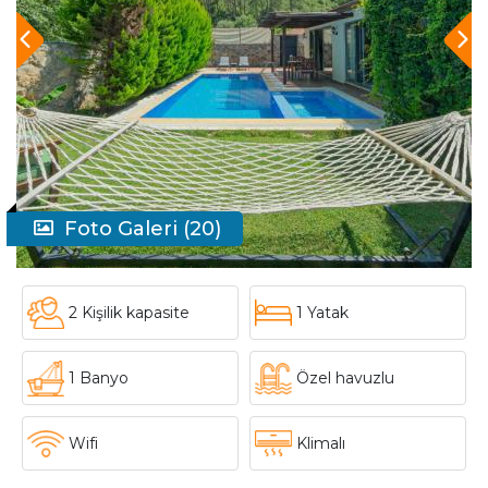
Foto Galeri (20)
2 Kişilik kapasite
1 Yatak
1 Banyo
Özel havuzlu
Wifi
Klimalı