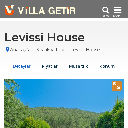
Ara
Menü
Levissi House
Ana sayfa
Kiralık Villalar
Levissi House
Detaylar
Fiyatlar
Müsaitlik
Konum
A