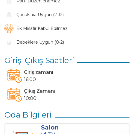
Parti Düzenlenemez
Sehpa
TV
Uydu Alıcı
Kablosuz Modem
Çocuklara Uygun (2-12)
Havuz Terasına Çıkış
Ek Misafir Kabul Edilmez
Havuz Bahçe Bilgileri
Bebeklere Uygun (0-2)
Özel Yüzme Havuzu
Şezlong
Şemsiye
Sehpa
Giriş-Çıkış Saatleri
Yemek Masası
Sandalyeler
Barbekü (Mangal)
Giriş zamanı
16:00
Yatak Sayıları
Çıkış Zamanı
1 Çift Kişilik Yatak
10:00
Manzara
Oda Bilgileri
Dağ
Doğa
Salon