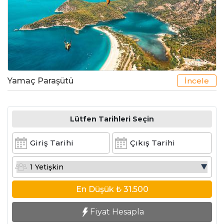
Yamaç Paraşütü
İncele
Lütfen Tarihleri Seçin
En Düşük
₺ 31.500
Fiyat Hesapla