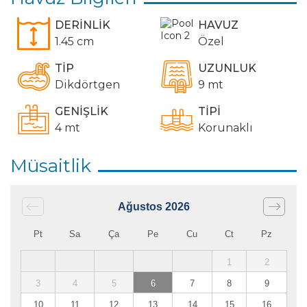
DERİNLİK
HAVUZ
1.45 cm
Özel
TİP
UZUNLUK
Dikdörtgen
9 mt
GENİŞLİK
TİPİ
4 mt
Korunaklı
Müsaitlik
Ağustos
2026
Pt
Sa
Ça
Pe
Cu
Ct
Pz
1
2
3
4
5
6
7
8
9
10
11
12
13
14
15
16