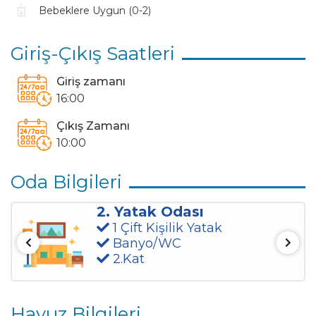
Şemsiye
Sehpa
Bebeklere Uygun (0-2)
Yemek Masası
Sandalyeler
Barbekü (Mangal)
Giriş-Çıkış Saatleri
Yatak Sayıları
Giriş zamanı
16:00
2 Tekli Yatak
2 Çift Kişilik Yatak
Çıkış Zamanı
Manzara
10:00
Dağ
Doğa
Oda Bilgileri
2. Yatak Odası
1 Çift Kişilik Yatak
Banyo/WC
2.Kat
Havuz Bilgileri