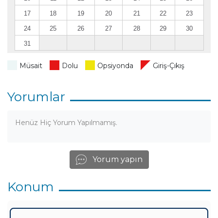
17
18
19
20
21
22
23
24
25
26
27
28
29
30
31
Müsait
Dolu
Opsiyonda
Giriş-Çıkış
Yorumlar
Henüz Hiç Yorum Yapılmamış.
Yorum yapın
Konum