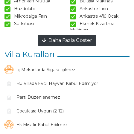
Amerikan Mutfak
Bulaşık Makinası
Buzdolabı
Ankastre Fırın
Mikrodalga Fırın
Ankastre 4'lü Ocak
Su Isıtıcısı
Ekmek Kızartma
Makinası
Tencere ve Tava Takımı
Yemek Takımı
Daha Fazla Göster
Kaşık Çatal Bıçak Takımı
Bardak Takımı
Yemek Masası
Sandalyeler
Villa Kuralları
Salon Bilgileri
İç Mekanlarda Sigara İçilmez
Oturma Grubu
Klima
Bu Villada Evcil Hayvan Kabul Edilmiyor
Sehpa
TV
Uydu Alıcı
Kablosuz Modem
Parti Düzenlenemez
Havuz Terasına Çıkış
Çocuklara Uygun (2-12)
Havuz Bahçe Bilgileri
Ek Misafir Kabul Edilmez
Özel Yüzme Havuzu
Şezlong