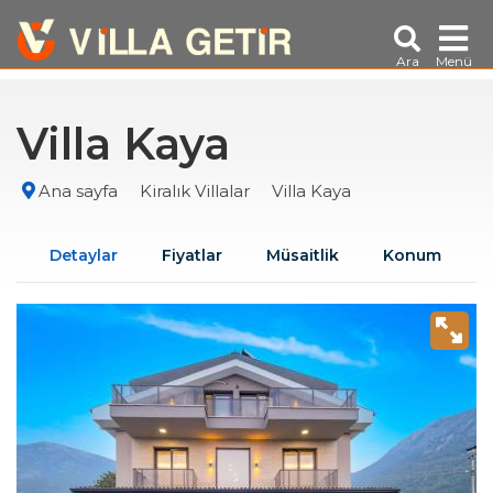
Ara
Menü
Villa Kaya
Ana sayfa
Kiralık Villalar
Villa Kaya
Detaylar
Fiyatlar
Müsaitlik
Konum
A