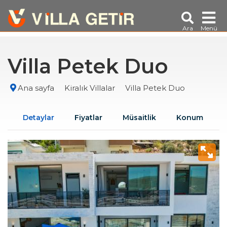
Ara
Menü
Villa Petek Duo
Ana sayfa
Kiralık Villalar
Villa Petek Duo
Detaylar
Fiyatlar
Müsaitlik
Konum
A