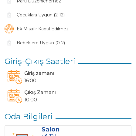
Uydu Alıcı
Kablosuz Modem
Parti Düzenlenemez
Havuz Terasına Çıkış
Çocuklara Uygun (2-12)
Havuz Bahçe Bilgileri
Ek Misafir Kabul Edilmez
Özel Yüzme Havuzu
Şezlong
Bebeklere Uygun (0-2)
Şemsiye
Sehpa
Yemek Masası
Sandalyeler
Barbekü (Mangal)
Giriş-Çıkış Saatleri
Yatak Sayıları
Giriş zamanı
16:00
3 Çift Kişilik Yatak
Çıkış Zamanı
10:00
Manzara
Dağ
Doğa
Oda Bilgileri
Salon