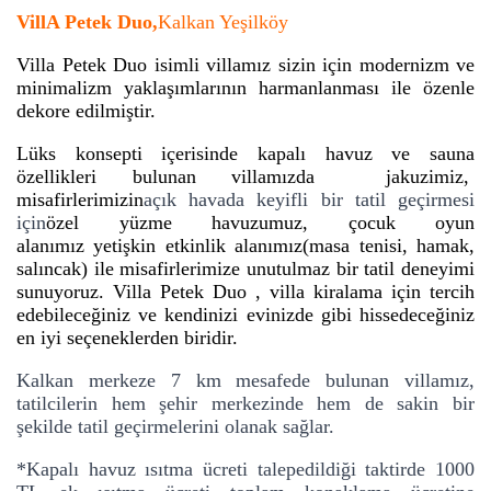
VillA Petek Duo,
Kalkan Yeşilköy
Villa Petek Duo isimli villamız sizin için modernizm ve
minimalizm yaklaşımlarının harmanlanması ile özenle
dekore edilmiştir.
Lüks konsepti içerisinde kapalı havuz ve sauna
özellikleri bulunan villamızda jakuzimiz,
misafirlerimizin
açık havada keyifli bir tatil geçirmesi
için
özel yüzme havuzumuz, çocuk oyun
alanımız yetişkin etkinlik alanımız(masa tenisi, hamak,
salıncak) ile misafirlerimize unutulmaz bir tatil deneyimi
sunuyoruz. Villa Petek Duo , villa kiralama için tercih
edebileceğiniz ve kendinizi evinizde gibi hissedeceğiniz
en iyi seçeneklerden biridir.
Kalkan merkeze 7 km mesafede bulunan villamız,
tatilcilerin hem şehir merkezinde hem de sakin bir
şekilde tatil geçirmelerini olanak sağlar.
*Kapalı havuz ısıtma ücreti talep
edildiği taktirde 1000