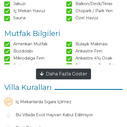
Jakuzi
Balkon/Deck/Teras
İç Mekan Havuz
Otopark / Park Yeri
Sauna
Özel Havuz
Mutfak Bilgileri
Amerikan Mutfak
Bulaşık Makinası
Buzdolabı
Ankastre Fırın
Mikrodalga Fırın
Ankastre 4'lü Ocak
Su Isıtıcısı
Tencere ve Tava Takımı
Yemek Takımı
Kaşık Çatal Bıçak Takımı
Daha Fazla Göster
Bardak Takımı
Yemek Masası
Villa Kuralları
Sandalyeler
Mutfak Adası
Salon Bilgileri
İç Mekanlarda Sigara İçilmez
Oturma Grubu
Klima
Bu Villada Evcil Hayvan Kabul Edilmiyor
Sehpa
TV