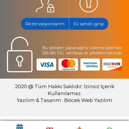
Rezervasyonlarım
Ev sahibi girişi
Bu siteden yapacağınız ödeme işlemleri
256-Bit SSL serifikası ile şifrelenmektedir
2020 @ Tüm Hakkı Saklıdır. İzinsiz İçerik
Kullanılamaz.
Yazılım & Tasarım : Böcek Web Yazılım