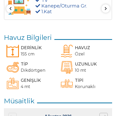
TV
Kanepe/Oturma Gr.
1.Kat
Havuz Bilgileri
DERİNLİK
HAVUZ
155 cm
Özel
TİP
UZUNLUK
Dikdörtgen
10 mt
GENİŞLİK
TİPİ
4 mt
Korunaklı
Müsaitlik