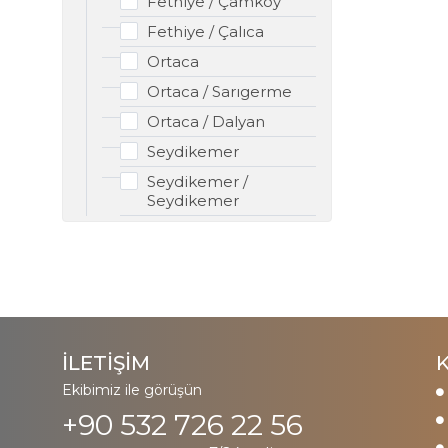
Fethiye / Çamköy
Fethiye / Çalıca
Ortaca
Ortaca / Sarıgerme
Ortaca / Dalyan
Seydikemer
Seydikemer /
Seydikemer
İLETİŞİM
Ekibimiz ile görüşün
+90 532 726 22 56