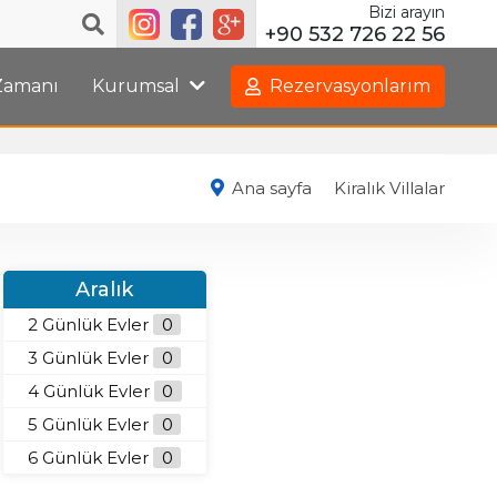
Bizi arayın
+90 532 726 22 56
 Zamanı
Kurumsal
Rezervasyonlarım
Ana sayfa
Kiralık Villalar
Aralık
2 Günlük Evler
0
3 Günlük Evler
0
4 Günlük Evler
0
5 Günlük Evler
0
6 Günlük Evler
0