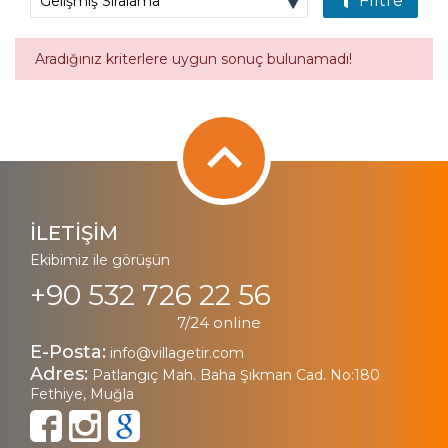
Filtre
Aradığınız kriterlere uygun sonuç bulunamadı!
İLETİŞİM
Ekibimiz ile görüşün
+90 532 726 22 56
7/24 online
E-Posta:
info@villagetir.com
Adres:
Patlangıç Mah. Baha Şıkman Cad. No:180
Fethiye, Muğla