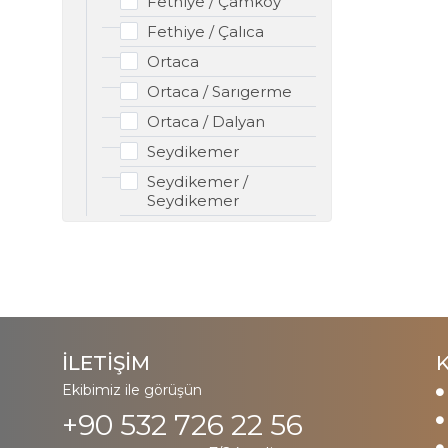
Fethiye / Çamköy
Fethiye / Çalıca
Ortaca
Ortaca / Sarıgerme
Ortaca / Dalyan
Seydikemer
Seydikemer /
Seydikemer
İLETİŞİM
Ekibimiz ile görüşün
+90 532 726 22 56