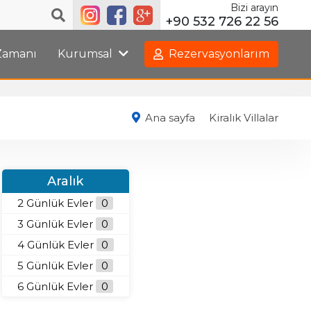
Bizi arayın
+90 532 726 22 56
 Zamanı
Kurumsal
Rezervasyonlarım
Ana sayfa
Kiralık Villalar
Aralık
2 Günlük Evler
0
3 Günlük Evler
0
4 Günlük Evler
0
5 Günlük Evler
0
6 Günlük Evler
0